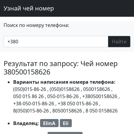
Узнай чей номер
Поиск по номеру телефона:
Найти
Результат по запросу: Чей номер
380500158626
Варианты написания номера телефона:
(050)015-86-26
,
(050)0158626
,
0500158626
,
050 015 86 26
,
050-015-86-26
,
+380500158626
,
+38-050-015-86-26
,
+38 050 015-86-26
,
8(050)015-86-26
,
80500158626
,
8 050 0158626
Владелец:
ElinA
Eli