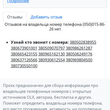
Подробнее
Отзывы
Добавить отзыв
Отзывов на владельца номер телефона (050)015-86-
26 нет
Узнай кто звонит с номера:
380502838955
380673901001
380509070797
380986261287
380665423155
380965162130
380506249176
380637126566
380930612554
380969804500
380730550100
Проєк предназначен для сбора информации про
владельцев телефонных номеров с открытых
источников OLX, авториа, бесплатка и других.
Поможет определить владельца номера телефона,
его место проживания, активность на популярных