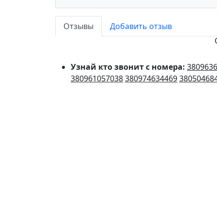
Отзывы
Добавить отзыв
Узнай кто звонит с номера:
380963
380961057038
380974634469
38050468