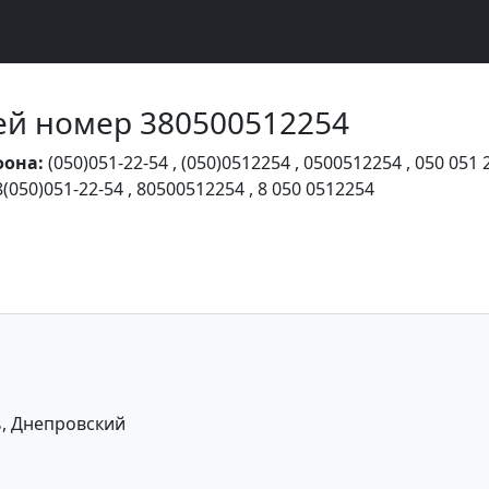
Чей номер 380500512254
фона:
(050)051-22-54
,
(050)0512254
,
0500512254
,
050 051 
8(050)051-22-54
,
80500512254
,
8 050 0512254
ь, Днепровский