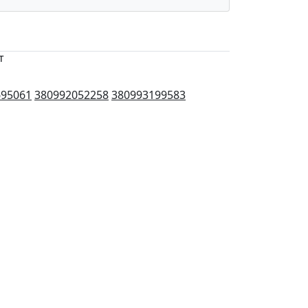
т
695061
380992052258
380993199583