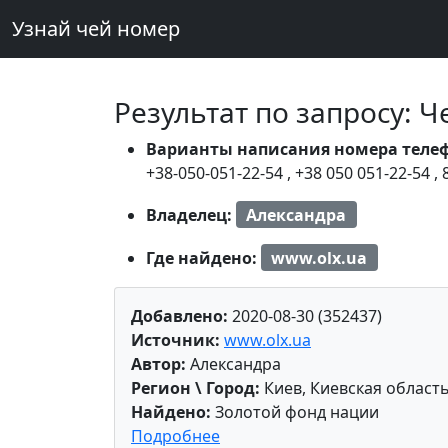
Узнай чей номер
Результат по запросу: 
Варианты написания номера теле
+38-050-051-22-54
,
+38 050 051-22-54
,
Владелец:
Александра
Где найдено:
www.olx.ua
Добавлено:
2020-08-30 (352437)
Источник:
www.olx.ua
Автор:
Александра
Регион \ Город:
Киев, Киевская област
Найдено:
Золотой фонд нации
Подробнее