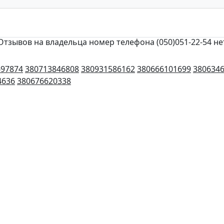
Отзывов на владельца номер телефона (050)051-22-54 не
697874
380713846808
380931586162
380666101699
380634
4636
380676620338