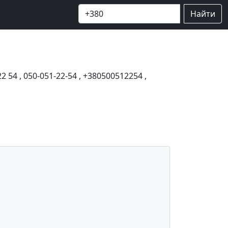
Найти
22 54
,
050-051-22-54
,
+380500512254
,