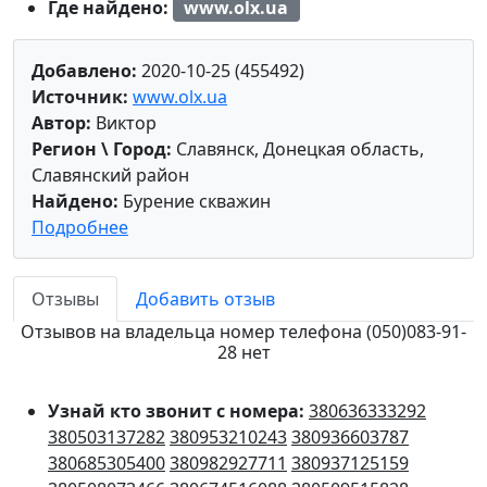
Где найдено:
www.olx.ua
Добавлено:
2020-10-25 (455492)
Источник:
www.olx.ua
Автор:
Виктор
Регион \ Город:
Славянск, Донецкая область,
Славянский район
Найдено:
Бурение скважин
Подробнее
Отзывы
Добавить отзыв
Отзывов на владельца номер телефона (050)083-91-
28 нет
Узнай кто звонит с номера:
380636333292
380503137282
380953210243
380936603787
380685305400
380982927711
380937125159