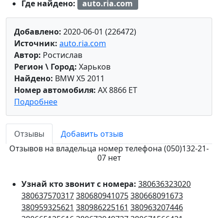
Где найдено:
auto.ria.com
Добавлено:
2020-06-01 (226472)
Источник:
auto.ria.com
Автор:
Ростислав
Регион \ Город:
Харьков
Найдено:
BMW X5 2011
Номер автомобиля:
AX 8866 ET
Подробнее
Отзывы
Добавить отзыв
Отзывов на владельца номер телефона (050)132-21-
07 нет
Узнай кто звонит с номера:
380636323020
380637570317
380680941075
380668091673
380959325621
380986225161
380963207446