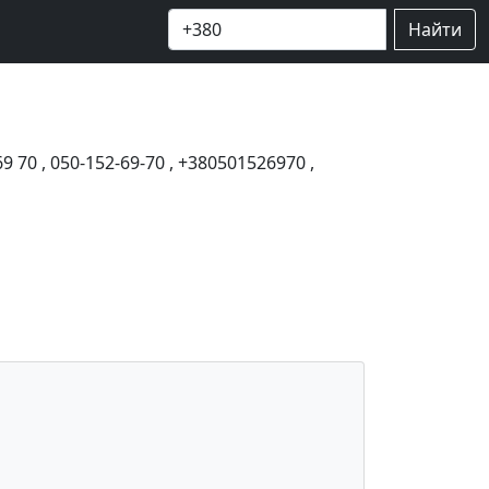
Найти
69 70
,
050-152-69-70
,
+380501526970
,