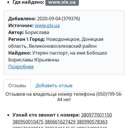
Где найдено:
www.olx.ua
Добавлено:
2020-09-04 (379376)
Источник:
www.olx.ua
Автор:
Борислава
Регион \ Город:
Новодонецкое, Донецкая
область, Великоновоселковский район
Найдено:
Утерян паспорт, на имя Бобошко
Бориславы Юрьевнны
Подробнее
Отзывы
Добавить отзыв
Отзывов на владельца номер телефона (050)199-56-
44 нет
Узнай кто звонит с номера:
380977001150
380950010475
380661627429
380990578363