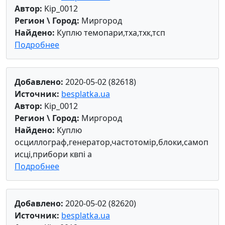
Автор:
Kip_0012
Регион \ Город:
Миргород
Найдено:
Куплю темопари,тха,тхк,тсп
Подробнее
Добавлено:
2020-05-02 (82618)
Источник:
besplatka.ua
Автор:
Kip_0012
Регион \ Город:
Миргород
Найдено:
Куплю
осциллограф,генератор,частотомір,блоки,самоп
исці,прибори квпі а
Подробнее
Добавлено:
2020-05-02 (82620)
Источник:
besplatka.ua