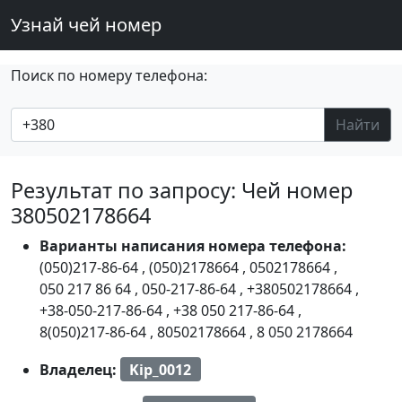
Узнай чей номер
Поиск по номеру телефона:
Найти
Результат по запросу: Чей номер
380502178664
Варианты написания номера телефона:
(050)217-86-64
,
(050)2178664
,
0502178664
,
050 217 86 64
,
050-217-86-64
,
+380502178664
,
+38-050-217-86-64
,
+38 050 217-86-64
,
8(050)217-86-64
,
80502178664
,
8 050 2178664
Владелец:
Kip_0012