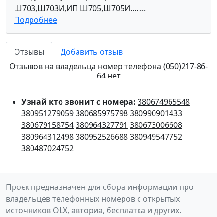
Ш703,Ш703И,ИП Ш705,Ш705И........
Подробнее
Отзывы
Добавить отзыв
Отзывов на владельца номер телефона (050)217-86-
64 нет
Узнай кто звонит с номера:
380674965548
380951279059
380685975798
380990901433
380679158754
380964327791
380673006608
380964312498
380952526688
380949547752
380487024752
Проєк предназначен для сбора информации про
владельцев телефонных номеров с открытых
источников OLX, авториа, бесплатка и других.