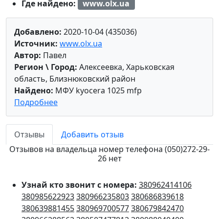
Где найдено:
www.olx.ua
Добавлено:
2020-10-04 (435036)
Источник:
www.olx.ua
Автор:
Павел
Регион \ Город:
Алексеевка, Харьковская
область, Близнюковский район
Найдено:
МФУ kyocera 1025 mfp
Подробнее
Отзывы
Добавить отзыв
Отзывов на владельца номер телефона (050)272-29-
26 нет
Узнай кто звонит с номера:
380962414106
380985622923
380966235803
380686839618
380639881455
380969700577
380679842470