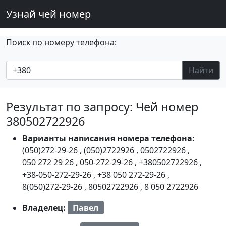
Узнай чей номер
Поиск по номеру телефона:
Найти
Результат по запросу: Чей номер
380502722926
Варианты написания номера телефона:
(050)272-29-26
,
(050)2722926
,
0502722926
,
050 272 29 26
,
050-272-29-26
,
+380502722926
,
+38-050-272-29-26
,
+38 050 272-29-26
,
8(050)272-29-26
,
80502722926
,
8 050 2722926
Владелец:
Павел