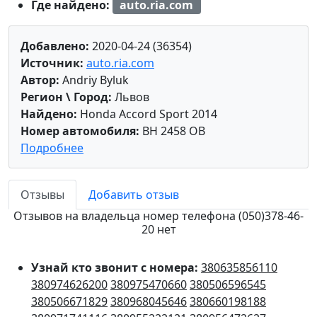
Где найдено:
auto.ria.com
Добавлено:
2020-04-24 (36354)
Источник:
auto.ria.com
Автор:
Andriy Byluk
Регион \ Город:
Львов
Найдено:
Honda Accord Sport 2014
Номер автомобиля:
BH 2458 OB
Подробнее
Отзывы
Добавить отзыв
Отзывов на владельца номер телефона (050)378-46-
20 нет
Узнай кто звонит с номера:
380635856110
380974626200
380975470660
380506596545
380506671829
380968045646
380660198188