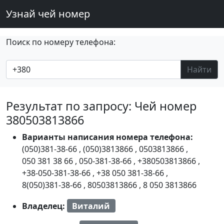
Узнай чей номер
Поиск по номеру телефона:
Найти
Результат по запросу: Чей номер
380503813866
Варианты написания номера телефона:
(050)381-38-66
,
(050)3813866
,
0503813866
,
050 381 38 66
,
050-381-38-66
,
+380503813866
,
+38-050-381-38-66
,
+38 050 381-38-66
,
8(050)381-38-66
,
80503813866
,
8 050 3813866
Владелец:
Виталий