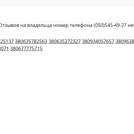
Отзывов на владельца номер телефона (050)545-49-27 не
325137
380635782563
380635272327
380934057657
380963
8071
380677775715