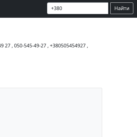
Найти
49 27
,
050-545-49-27
,
+380505454927
,