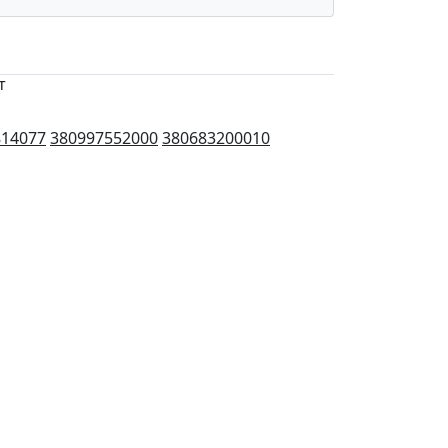
т
814077
380997552000
380683200010