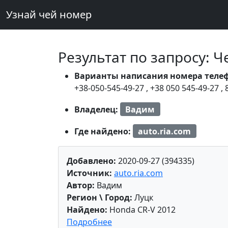
Узнай чей номер
Результат по запросу: 
Варианты написания номера теле
+38-050-545-49-27
,
+38 050 545-49-27
,
Владелец:
Вадим
Где найдено:
auto.ria.com
Добавлено:
2020-09-27 (394335)
Источник:
auto.ria.com
Автор:
Вадим
Регион \ Город:
Луцк
Найдено:
Honda CR-V 2012
Подробнее