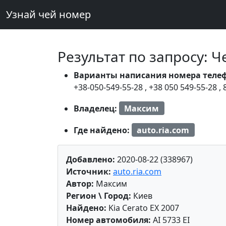
Узнай чей номер
Результат по запросу: 
Варианты написания номера теле
+38-050-549-55-28
,
+38 050 549-55-28
,
Владелец:
Максим
Где найдено:
auto.ria.com
Добавлено:
2020-08-22 (338967)
Источник:
auto.ria.com
Автор:
Максим
Регион \ Город:
Киев
Найдено:
Kia Cerato EX 2007
Номер автомобиля:
AI 5733 EI