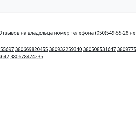
Отзывов на владельца номер телефона (050)549-55-28 не
355697
380669820455
380932259340
380508531647
380977
4642
380678474236