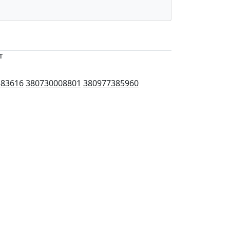
т
583616
380730008801
380977385960