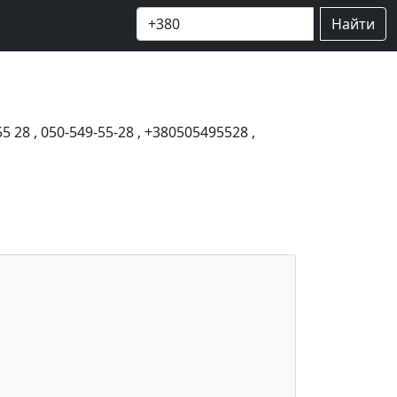
Найти
55 28
,
050-549-55-28
,
+380505495528
,