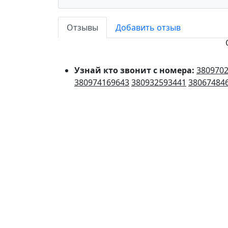
Отзывы
Добавить отзыв
Узнай кто звонит с номера:
380970
380974169643
380932593441
38067484