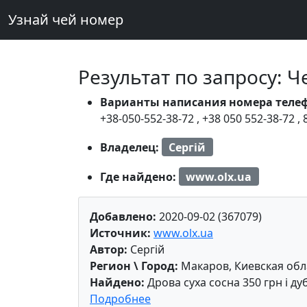
Узнай чей номер
Результат по запросу: 
Варианты написания номера теле
+38-050-552-38-72
,
+38 050 552-38-72
,
Владелец:
Сергiй
Где найдено:
www.olx.ua
Добавлено:
2020-09-02 (367079)
Источник:
www.olx.ua
Автор:
Сергiй
Регион \ Город:
Макаров, Киевская обл
Найдено:
Дрова суха сосна 350 грн і ду
Подробнее