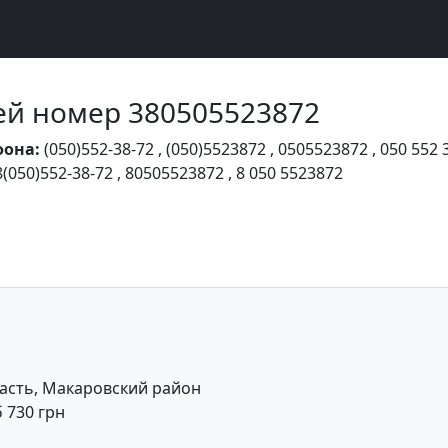
Чей номер 380505523872
фона:
(050)552-38-72
,
(050)5523872
,
0505523872
,
050 552 
8(050)552-38-72
,
80505523872
,
8 050 5523872
асть, Макаровский район
б 730 грн