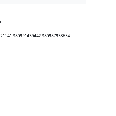
т
221141
380991439442
380987933654