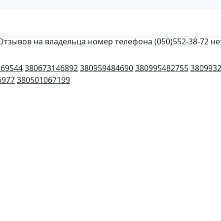
Отзывов на владельца номер телефона (050)552-38-72 не
269544
380673146892
380959484690
380995482755
380993
6977
380501067199