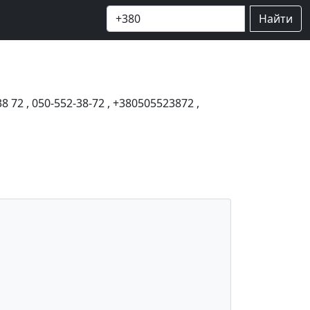
Найти
38 72
,
050-552-38-72
,
+380505523872
,