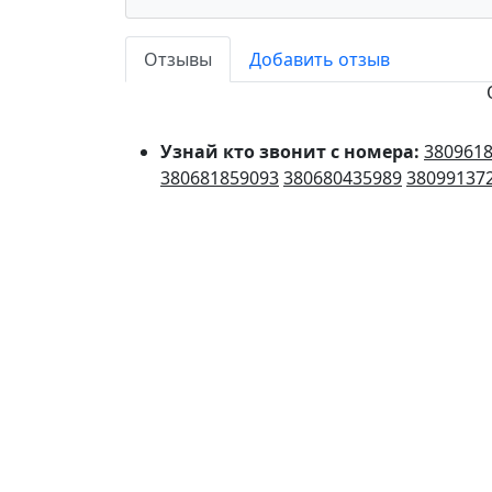
Отзывы
Добавить отзыв
Узнай кто звонит с номера:
380961
380681859093
380680435989
38099137