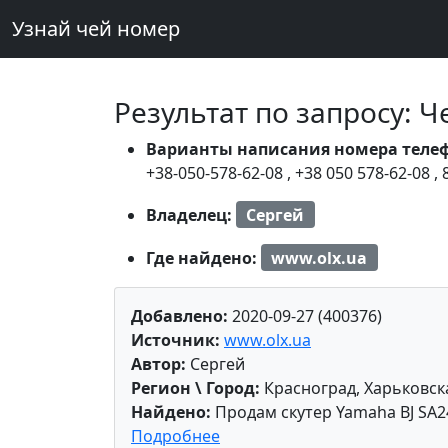
Узнай чей номер
Результат по запросу: 
Варианты написания номера теле
+38-050-578-62-08
,
+38 050 578-62-08
,
Владелец:
Сергей
Где найдено:
www.olx.ua
Добавлено:
2020-09-27 (400376)
Источник:
www.olx.ua
Автор:
Сергей
Регион \ Город:
Красноград, Харьковск
Найдено:
Продам скутер Yamaha BJ SA24
Подробнее