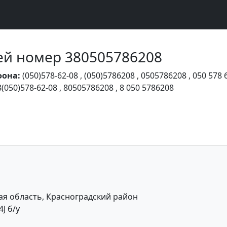
Чей номер 380505786208
фона:
(050)578-62-08
,
(050)5786208
,
0505786208
,
050 578 
8(050)578-62-08
,
80505786208
,
8 050 5786208
ая область, Красноградский район
J б/у