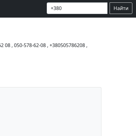
Найти
62 08
,
050-578-62-08
,
+380505786208
,