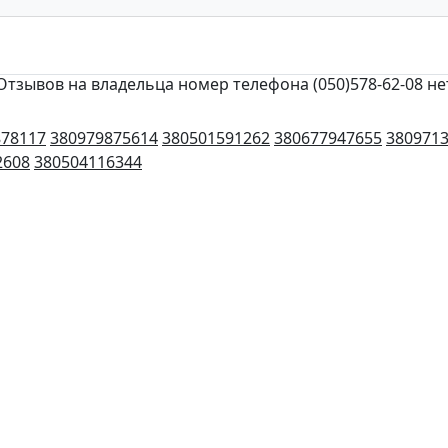
Отзывов на владельца номер телефона (050)578-62-08 не
878117
380979875614
380501591262
380677947655
380971
2608
380504116344