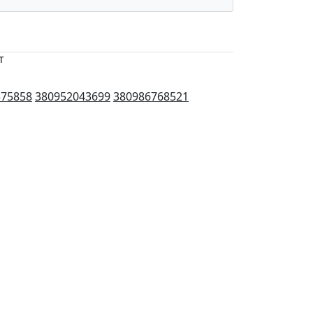
т
375858
380952043699
380986768521