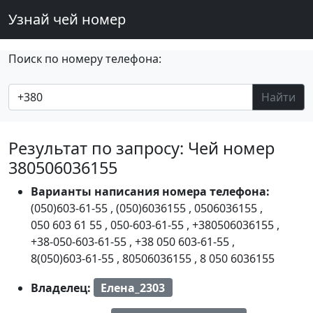
Узнай чей номер
Поиск по номеру телефона:
Найти
Результат по запросу: Чей номер
380506036155
Варианты написания номера телефона:
(050)603-61-55
,
(050)6036155
,
0506036155
,
050 603 61 55
,
050-603-61-55
,
+380506036155
,
+38-050-603-61-55
,
+38 050 603-61-55
,
8(050)603-61-55
,
80506036155
,
8 050 6036155
Владелец:
Елена_2303