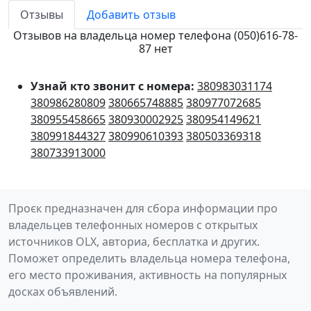
Отзывы
Добавить отзыв
Отзывов на владельца номер телефона (050)616-78-
87 нет
Узнай кто звонит с номера:
380983031174
380986280809
380665748885
380977072685
380955458665
380930002925
380954149621
380991844327
380990610393
380503369318
380733913000
Проєк предназначен для сбора информации про
владельцев телефонных номеров с открытых
источников OLX, авториа, бесплатка и других.
Поможет определить владельца номера телефона,
его место проживания, активность на популярных
досках объявлений.