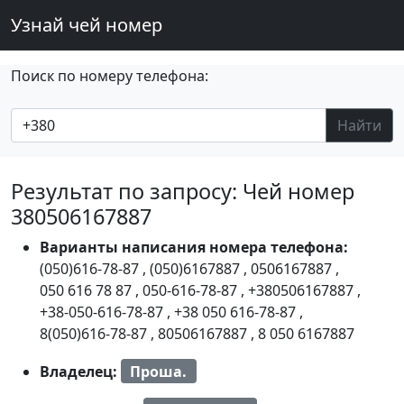
Узнай чей номер
Поиск по номеру телефона:
Найти
Результат по запросу: Чей номер
380506167887
Варианты написания номера телефона:
(050)616-78-87
,
(050)6167887
,
0506167887
,
050 616 78 87
,
050-616-78-87
,
+380506167887
,
+38-050-616-78-87
,
+38 050 616-78-87
,
8(050)616-78-87
,
80506167887
,
8 050 6167887
Владелец:
Проша.