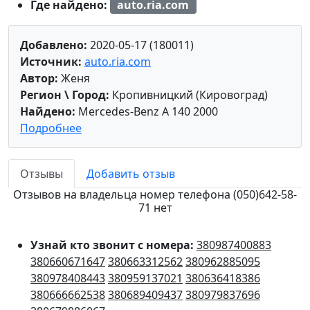
Где найдено:
auto.ria.com
Добавлено:
2020-05-17 (180011)
Источник:
auto.ria.com
Автор:
Женя
Регион \ Город:
Кропивницкий (Кировоград)
Найдено:
Mercedes-Benz A 140 2000
Подробнее
Отзывы
Добавить отзыв
Отзывов на владельца номер телефона (050)642-58-
71 нет
Узнай кто звонит с номера:
380987400883
380660671647
380663312562
380962885095
380978408443
380959137021
380636418386
380666662538
380689409437
380979837696