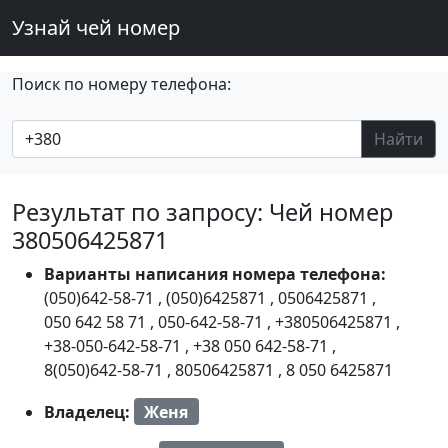
Узнай чей номер
Поиск по номеру телефона:
Найти
Результат по запросу: Чей номер
380506425871
Варианты написания номера телефона:
(050)642-58-71
,
(050)6425871
,
0506425871
,
050 642 58 71
,
050-642-58-71
,
+380506425871
,
+38-050-642-58-71
,
+38 050 642-58-71
,
8(050)642-58-71
,
80506425871
,
8 050 6425871
Владелец:
Женя