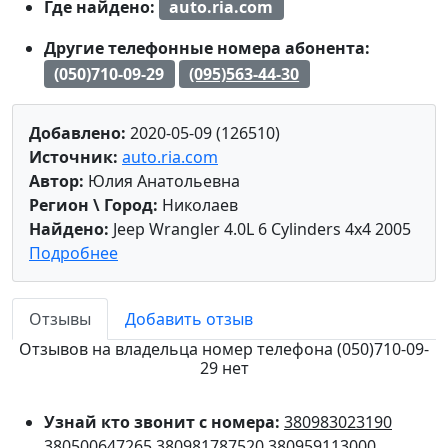
Где найдено:
auto.ria.com
Другие телефонные номера абонента:
(050)710-09-29
(095)563-44-30
Добавлено:
2020-05-09 (126510)
Источник:
auto.ria.com
Автор:
Юлия Анатольевна
Регион \ Город:
Николаев
Найдено:
Jeep Wrangler 4.0L 6 Cylinders 4x4 2005
Подробнее
Отзывы
Добавить отзыв
Отзывов на владельца номер телефона (050)710-09-
29 нет
Узнай кто звонит с номера:
380983023190
380500647265
380981787520
380959113000