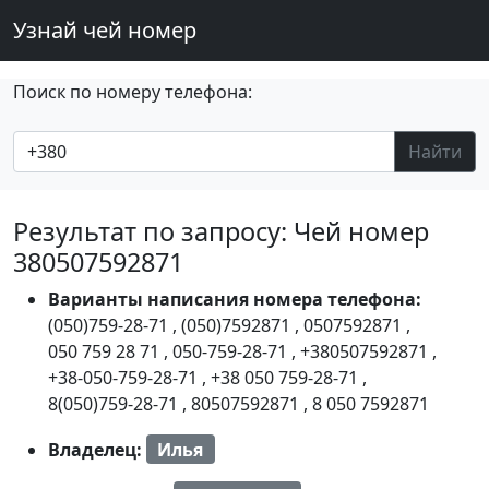
Узнай чей номер
Поиск по номеру телефона:
Найти
Результат по запросу: Чей номер
380507592871
Варианты написания номера телефона:
(050)759-28-71
,
(050)7592871
,
0507592871
,
050 759 28 71
,
050-759-28-71
,
+380507592871
,
+38-050-759-28-71
,
+38 050 759-28-71
,
8(050)759-28-71
,
80507592871
,
8 050 7592871
Владелец:
Илья