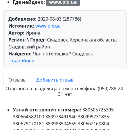
Где найдено:
www.olx.ua
Добавлено:
2020-08-03 (287786)
Источник:
www.olx.ua
Автор:
Ирина
Регион \ Город:
Скадовск, Херсонская область,
Скадовский район
Найдено:
Чья потеряшка ? Скадовск
Подробнее
Отзывы
Добавить отзыв
Отзывов на владельца номер телефона (050)788-24-
31 нет
Узнай кто звонит с номера:
380505725395
380664582100
380973491940
380999731835
380679170181
380983504559
380662160804