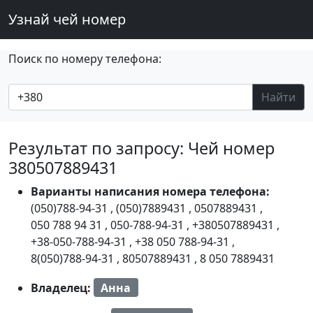
Узнай чей номер
Поиск по номеру телефона:
Найти
Результат по запросу: Чей номер
380507889431
Варианты написания номера телефона:
(050)788-94-31
,
(050)7889431
,
0507889431
,
050 788 94 31
,
050-788-94-31
,
+380507889431
,
+38-050-788-94-31
,
+38 050 788-94-31
,
8(050)788-94-31
,
80507889431
,
8 050 7889431
Владелец:
Анна