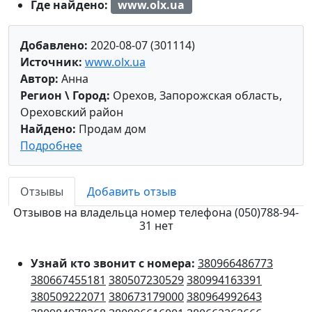
Где найдено:
www.olx.ua
Добавлено:
2020-08-07 (301114)
Источник:
www.olx.ua
Автор:
Анна
Регион \ Город:
Орехов, Запорожская область,
Ореховский район
Найдено:
Продам дом
Подробнее
Отзывы
Добавить отзыв
Отзывов на владельца номер телефона (050)788-94-
31 нет
Узнай кто звонит с номера:
380966486773
380667455181
380507230529
380994163391
380509222071
380673179000
380964992643