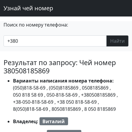
Узнай чей номер
Поиск по номеру телефона:
Найти
Результат по запросу: Чей номер
380508185869
Варианты написания номера телефона:
(050)818-58-69
,
(050)8185869
,
0508185869
,
050 818 58 69
,
050-818-58-69
,
+380508185869
,
+38-050-818-58-69
,
+38 050 818-58-69
,
8(050)818-58-69
,
80508185869
,
8 050 8185869
Владелец:
Виталий