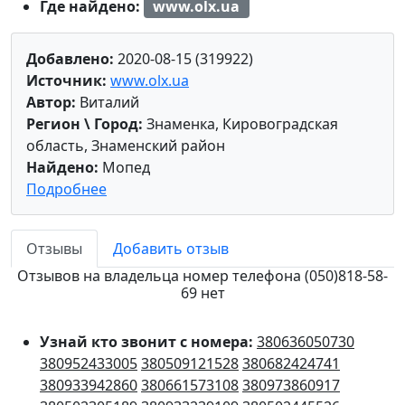
Где найдено:
www.olx.ua
Добавлено:
2020-08-15 (319922)
Источник:
www.olx.ua
Автор:
Виталий
Регион \ Город:
Знаменка, Кировоградская
область, Знаменский район
Найдено:
Мопед
Подробнее
Отзывы
Добавить отзыв
Отзывов на владельца номер телефона (050)818-58-
69 нет
Узнай кто звонит с номера:
380636050730
380952433005
380509121528
380682424741
380933942860
380661573108
380973860917