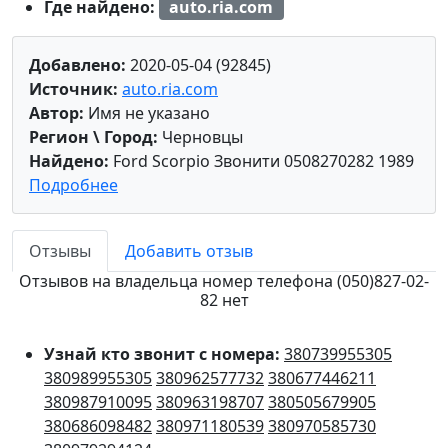
Где найдено:
auto.ria.com
Добавлено:
2020-05-04 (92845)
Источник:
auto.ria.com
Автор:
Имя не указано
Регион \ Город:
Черновцы
Найдено:
Ford Scorpio Звонити 0508270282 1989
Подробнее
Отзывы
Добавить отзыв
Отзывов на владельца номер телефона (050)827-02-
82 нет
Узнай кто звонит с номера:
380739955305
380989955305
380962577732
380677446211
380987910095
380963198707
380505679905
380686098482
380971180539
380970585730