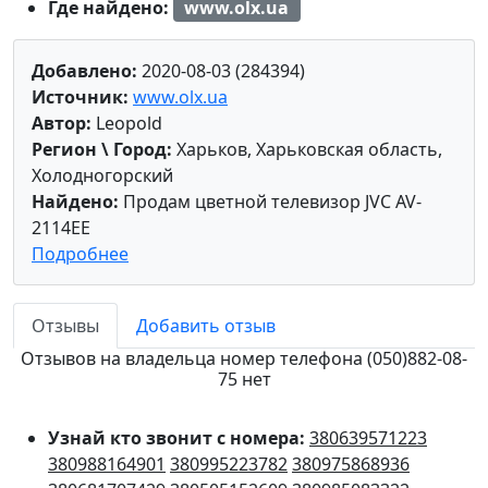
Где найдено:
www.olx.ua
Добавлено:
2020-08-03 (284394)
Источник:
www.olx.ua
Автор:
Leopold
Регион \ Город:
Харьков, Харьковская область,
Холодногорский
Найдено:
Продам цветной телевизор JVC AV-
2114EE
Подробнее
Отзывы
Добавить отзыв
Отзывов на владельца номер телефона (050)882-08-
75 нет
Узнай кто звонит с номера:
380639571223
380988164901
380995223782
380975868936