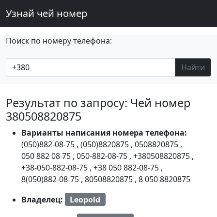
Узнай чей номер
Поиск по номеру телефона:
Найти
Результат по запросу: Чей номер
380508820875
Варианты написания номера телефона:
(050)882-08-75
,
(050)8820875
,
0508820875
,
050 882 08 75
,
050-882-08-75
,
+380508820875
,
+38-050-882-08-75
,
+38 050 882-08-75
,
8(050)882-08-75
,
80508820875
,
8 050 8820875
Владелец:
Leopold