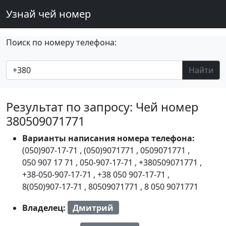
Узнай чей номер
Поиск по номеру телефона:
Найти
Результат по запросу: Чей номер
380509071771
Варианты написания номера телефона:
(050)907-17-71
,
(050)9071771
,
0509071771
,
050 907 17 71
,
050-907-17-71
,
+380509071771
,
+38-050-907-17-71
,
+38 050 907-17-71
,
8(050)907-17-71
,
80509071771
,
8 050 9071771
Владелец:
Дмитрий