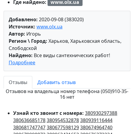
Где найдено:
www.olx.ua
Добавлено:
2020-09-08 (383020)
Источник:
www.olx.ua
Автор:
Игорь
Регион \ Город:
Харьков, Харьковская область,
Слободской
Найдено:
Все виды сантехнических работ!
Подробнее
Отзывы
Добавить отзыв
Отзывов на владельца номер телефона (050)910-35-
16 нет
Узнай кто звонит с номера:
380930297388
380636685178
380954532878
380939116444
380681747747
380677598129
380674964740