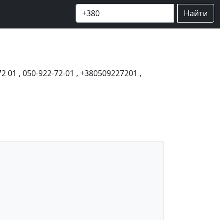
Найти
72 01
,
050-922-72-01
,
+380509227201
,