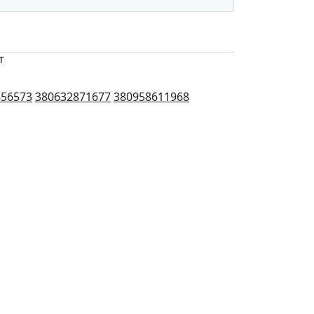
т
856573
380632871677
380958611968