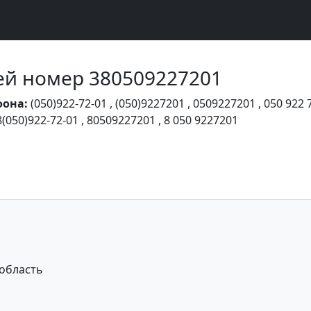
Чей номер 380509227201
фона:
(050)922-72-01
,
(050)9227201
,
0509227201
,
050 922 
8(050)922-72-01
,
80509227201
,
8 050 9227201
область