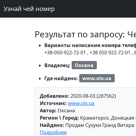
Узнай чей номер
Результат по запросу: 
Варианты написания номера теле
+38-050-922-72-01
,
+38 050 922-72-01
,
Владелец:
Оксана
Где найдено:
www.olx.ua
Добавлено:
2020-08-03 (287562)
Источник:
www.olx.ua
Автор:
Оксана
Регион \ Город:
Краматорск, Донецкая 
Найдено:
Продам Сузуки Гранд Витара
Подробнее