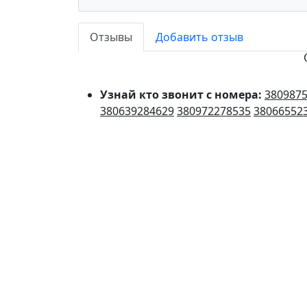
Отзывы
Добавить отзыв
Узнай кто звонит с номера:
380987
380639284629
380972278535
38066552