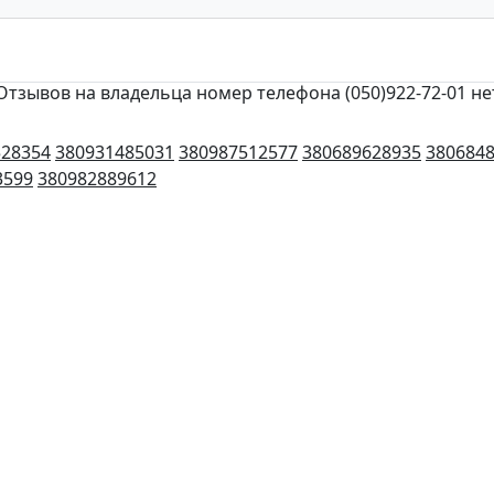
Отзывов на владельца номер телефона (050)922-72-01 не
528354
380931485031
380987512577
380689628935
380684
3599
380982889612