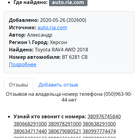
Где найдено:
auto.ria.com
Добавлено:
2020-05-26 (202600)
Источник:
auto.ria.com
Автор:
Александр
Регион \ Город:
Херсон
Найдено:
Toyota RAV4 AWD 2018
Номер автомобиля:
BT 6281 CB
Подробнее
Отзывы
Добавить отзыв
Отзывов на владельца номер телефона (050)963-90-
44 нет
Узнай кто звонит с номера:
380976745840
380668291000
380978291000
380638291000
380634717440
380679080521
380997774474