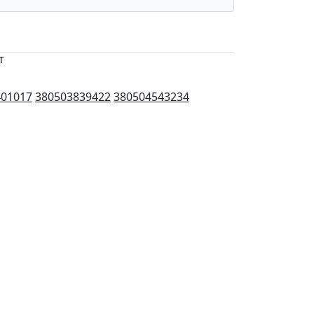
т
401017
380503839422
380504543234