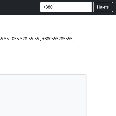
Найти
55 55
,
055-528-55-55
,
+380555285555
,