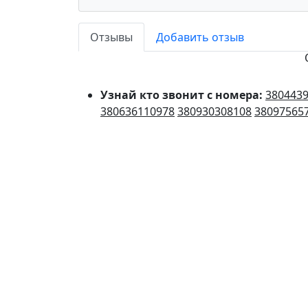
Отзывы
Добавить отзыв
Узнай кто звонит с номера:
380443
380636110978
380930308108
38097565