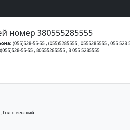
Чей номер 380555285555
фона:
(055)528-55-55
,
(055)5285555
,
0555285555
,
055 528 
8(055)528-55-55
,
80555285555
,
8 055 5285555
, Голосеевский