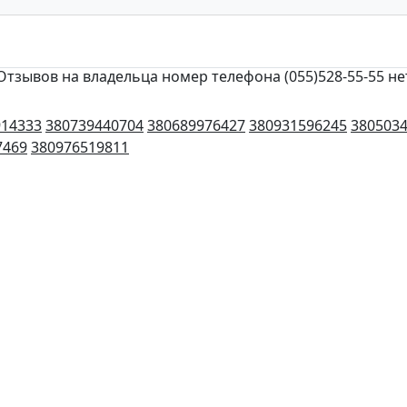
Отзывов на владельца номер телефона (055)528-55-55 не
914333
380739440704
380689976427
380931596245
380503
7469
380976519811