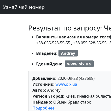
Узнай чей номер
Результат по запросу: 
Варианты написания номера теле
+38-055-528-55-55
,
+38 055 528-55-55
,
Владелец:
Andrey
Где найдено:
www.olx.ua
Добавлено:
2020-09-28 (427598)
Источник:
www.olx.ua
Автор:
Andrey
Регион \ Город:
Киев, Киевская область
Найдено:
Обмен бравл старс
Подробнее