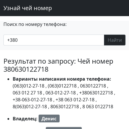
Узнай чей номер
Поиск по номеру телефона:
Найти
Результат по запросу: Чей номер
380630122718
Варианты написания номера телефона:
(063)012-27-18
,
(063)0122718
,
0630122718
,
063 012 27 18
,
063-012-27-18
,
+380630122718
,
+38-063-012-27-18
,
+38 063 012-27-18
,
8(063)012-27-18
,
80630122718
,
8 063 0122718
Владелец:
Денис