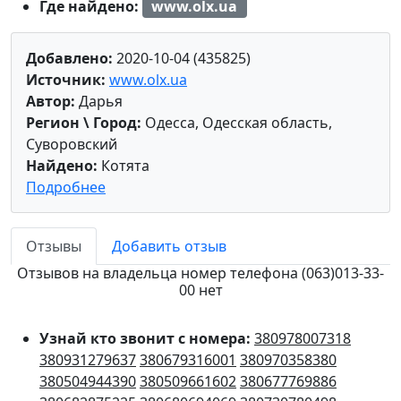
Где найдено:
www.olx.ua
Добавлено:
2020-10-04 (435825)
Источник:
www.olx.ua
Автор:
Дарья
Регион \ Город:
Одесса, Одесская область,
Суворовский
Найдено:
Котята
Подробнее
Отзывы
Добавить отзыв
Отзывов на владельца номер телефона (063)013-33-
00 нет
Узнай кто звонит с номера:
380978007318
380931279637
380679316001
380970358380
380504944390
380509661602
380677769886