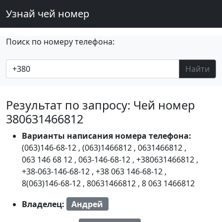
Узнай чей номер
Поиск по номеру телефона:
Найти
Результат по запросу: Чей номер
380631466812
Варианты написания номера телефона:
(063)146-68-12
,
(063)1466812
,
0631466812
,
063 146 68 12
,
063-146-68-12
,
+380631466812
,
+38-063-146-68-12
,
+38 063 146-68-12
,
8(063)146-68-12
,
80631466812
,
8 063 1466812
Владелец:
Андрей