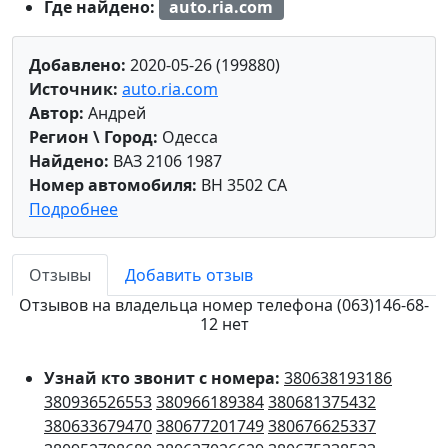
Где найдено:
auto.ria.com
Добавлено:
2020-05-26 (199880)
Источник:
auto.ria.com
Автор:
Андрей
Регион \ Город:
Одесса
Найдено:
ВАЗ 2106 1987
Номер автомобиля:
BH 3502 CA
Подробнее
Отзывы
Добавить отзыв
Отзывов на владельца номер телефона (063)146-68-
12 нет
Узнай кто звонит с номера:
380638193186
380936526553
380966189384
380681375432
380633679470
380677201749
380676625337