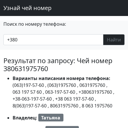
Узнай чей номер
Поиск по номеру телефона:
Найти
Результат по запросу: Чей номер
380631975760
Варианты написания номера телефона:
(063)197-57-60
,
(063)1975760
,
0631975760
,
063 197 57 60
,
063-197-57-60
,
+380631975760
,
+38-063-197-57-60
,
+38 063 197-57-60
,
8(063)197-57-60
,
80631975760
,
8 063 1975760
Владелец:
Татьяна