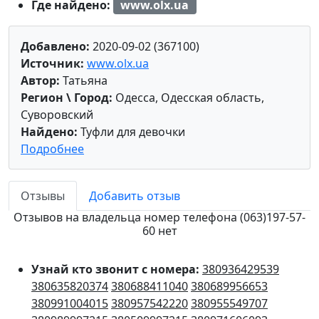
Где найдено:
www.olx.ua
Добавлено:
2020-09-02 (367100)
Источник:
www.olx.ua
Автор:
Татьяна
Регион \ Город:
Одесса, Одесская область,
Суворовский
Найдено:
Туфли для девочки
Подробнее
Отзывы
Добавить отзыв
Отзывов на владельца номер телефона (063)197-57-
60 нет
Узнай кто звонит с номера:
380936429539
380635820374
380688411040
380689956653
380991004015
380957542220
380955549707