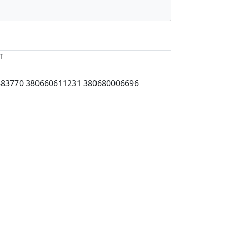
т
883770
380660611231
380680006696