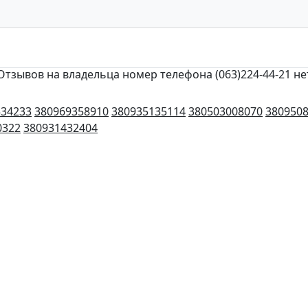
Отзывов на владельца номер телефона (063)224-44-21 не
534233
380969358910
380935135114
380503008070
380950
0322
380931432404