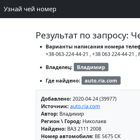
Узнай чей номер
Результат по запросу: 
Варианты написания номера теле
+38-063-224-44-21
,
+38 063 224-44-21
,
Владелец:
Владимир
Где найдено:
auto.ria.com
Добавлено:
2020-04-24 (39977)
Источник:
auto.ria.com
Автор:
Владимир
Регион \ Город:
Николаев
Найдено:
ВАЗ 2111 2008
Номер автомобиля:
BE 5675 CK