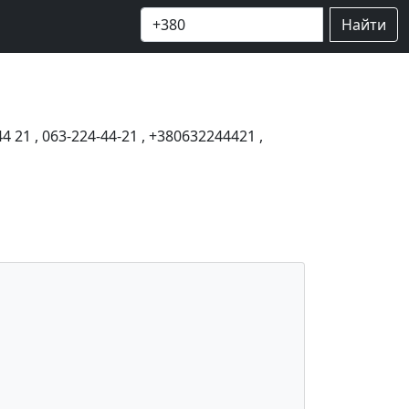
Найти
44 21
,
063-224-44-21
,
+380632244421
,