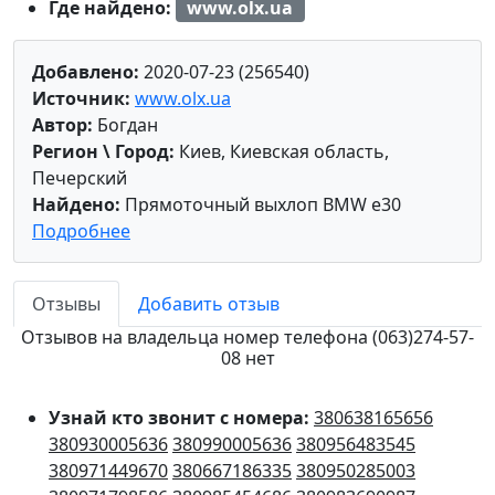
Где найдено:
www.olx.ua
Добавлено:
2020-07-23 (256540)
Источник:
www.olx.ua
Автор:
Богдан
Регион \ Город:
Киев, Киевская область,
Печерский
Найдено:
Прямоточный выхлоп BMW e30
Подробнее
Отзывы
Добавить отзыв
Отзывов на владельца номер телефона (063)274-57-
08 нет
Узнай кто звонит с номера:
380638165656
380930005636
380990005636
380956483545
380971449670
380667186335
380950285003