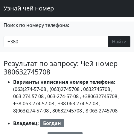
Узнай чей номер
Поиск по номеру телефона:
Найти
Результат по запросу: Чей номер
380632745708
Варианты написания номера телефона:
(063)274-57-08
,
(063)2745708
,
0632745708
,
063 274 57 08
,
063-274-57-08
,
+380632745708
,
+38-063-274-57-08
,
+38 063 274-57-08
,
8(063)274-57-08
,
80632745708
,
8 063 2745708
Владелец:
Богдан