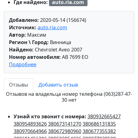
Где найдено:
auto.ria.com
Добавлено:
2020-05-14 (156674)
Источник:
auto.ria.com
Автор:
Максим
Регион \ Город:
Винница
Найдено:
Chevrolet Aveo 2007
Номер автомобиля:
AB 7699 EO
Подробнее
Отзывы
Добавить отзыв
Отзывов на владельца номер телефона (063)287-47-
30 нет
Узнай кто звонит с номера:
380932665427
380954893626
380673141270
380686131835
380970664966
380672980960
380677355382