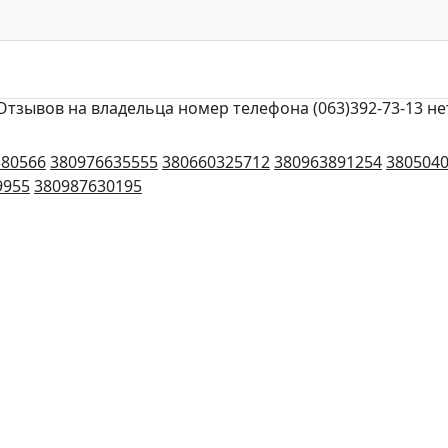
Отзывов на владельца номер телефона (063)392-73-13 не
380566
380976635555
380660325712
380963891254
380504
9955
380987630195