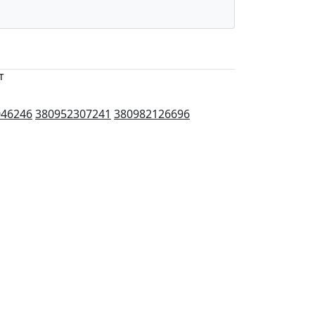
т
046246
380952307241
380982126696