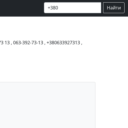
Найти
73 13
,
063-392-73-13
,
+380633927313
,