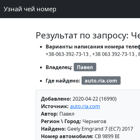
Узнай чей номер
Результат по запросу: 
Варианты написания номера теле
+38-063-392-73-13
,
+38 063 392-73-13
,
Владелец:
Павел
Где найдено:
auto.ria.com
Добавлено:
2020-04-22 (16990)
Источник:
auto.ria.com
Автор:
Павел
Регион \ Город:
Чернигов
Найдено:
Geely Emgrand 7 (EC7) 2017
Номер автомобиля:
CB 9899 BI