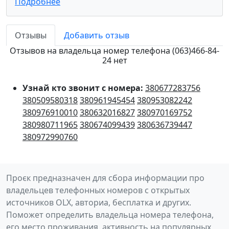
Подробнее
Отзывы
Добавить отзыв
Отзывов на владельца номер телефона (063)466-84-
24 нет
Узнай кто звонит с номера:
380677283756
380509580318
380961945454
380953082242
380976910010
380632016827
380970169752
380980711965
380674099439
380636739447
380972990760
Проєк предназначен для сбора информации про
владельцев телефонных номеров с открытых
источников OLX, авториа, бесплатка и других.
Поможет определить владельца номера телефона,
его место проживания, активность на популярных