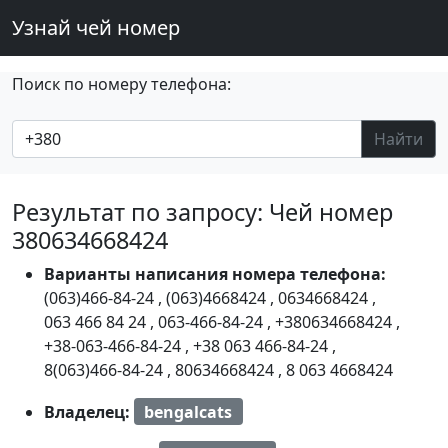
Узнай чей номер
Поиск по номеру телефона:
Найти
Результат по запросу: Чей номер
380634668424
Варианты написания номера телефона:
(063)466-84-24
,
(063)4668424
,
0634668424
,
063 466 84 24
,
063-466-84-24
,
+380634668424
,
+38-063-466-84-24
,
+38 063 466-84-24
,
8(063)466-84-24
,
80634668424
,
8 063 4668424
Владелец:
bengalcats