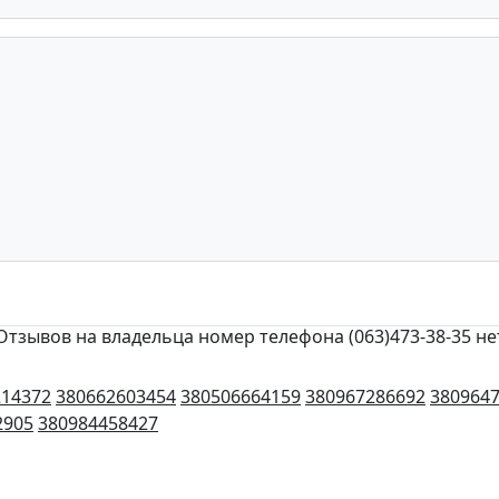
Отзывов на владельца номер телефона (063)473-38-35 не
214372
380662603454
380506664159
380967286692
380964
2905
380984458427