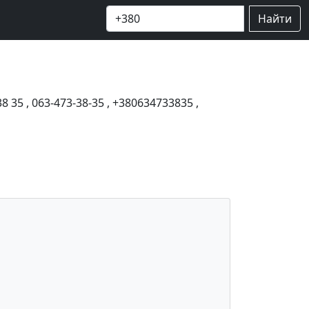
Найти
38 35
,
063-473-38-35
,
+380634733835
,