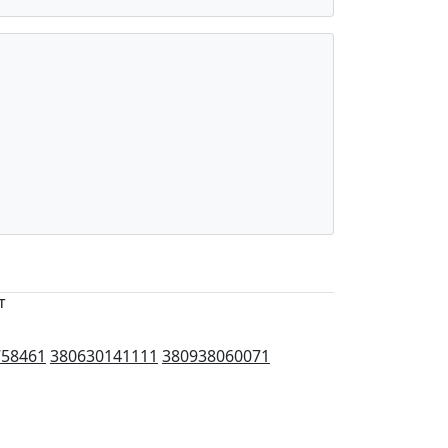
т
758461
380630141111
380938060071