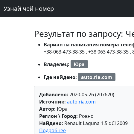
Узнай чей номер
Результат по запросу: 
Варианты написания номера теле
+38-063-473-38-35
,
+38 063 473-38-35
,
Владелец:
Юра
Где найдено:
auto.ria.com
Добавлено:
2020-05-26 (207620)
Источник:
auto.ria.com
Автор:
Юра
Регион \ Город:
Ровно
Найдено:
Renault Laguna 1.5 dCi 2009
Подробнее