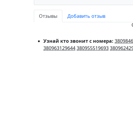
Отзывы
Добавить отзыв
Узнай кто звонит с номера:
380984
380963129644
380955519693
38096242