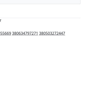
т
055669
380634797271
380503272447