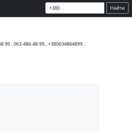
Найти
48 99
,
063-486-48-99
,
+380634864899
,