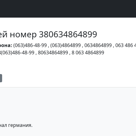
Чей номер 380634864899
фона:
(063)486-48-99
,
(063)4864899
,
0634864899
,
063 486 
8(063)486-48-99
,
80634864899
,
8 063 4864899
нал германия.