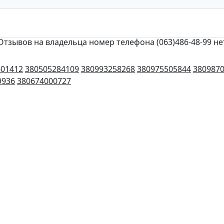
Отзывов на владельца номер телефона (063)486-48-99 не
601412
380505284109
380993258268
380975505844
380987
9936
380674000727