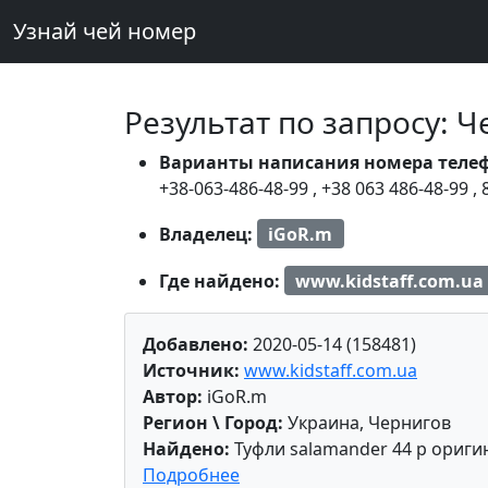
Узнай чей номер
Результат по запросу: 
Варианты написания номера теле
+38-063-486-48-99
,
+38 063 486-48-99
,
Владелец:
iGoR.m
Где найдено:
www.kidstaff.com.ua
Добавлено:
2020-05-14 (158481)
Источник:
www.kidstaff.com.ua
Автор:
iGoR.m
Регион \ Город:
Украина, Чернигов
Найдено:
Туфли salamander 44 р ориги
Подробнее