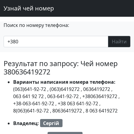
Узнай чей номер
Поиск по номеру телефона:
Найти
Результат по запросу: Чей номер
380636419272
Варианты написания номера телефона:
(063)641-92-72
,
(063)6419272
,
0636419272
,
063 641 92 72
,
063-641-92-72
,
+380636419272
,
+38-063-641-92-72
,
+38 063 641-92-72
,
8(063)641-92-72
,
80636419272
,
8 063 6419272
Владелец:
Сергій