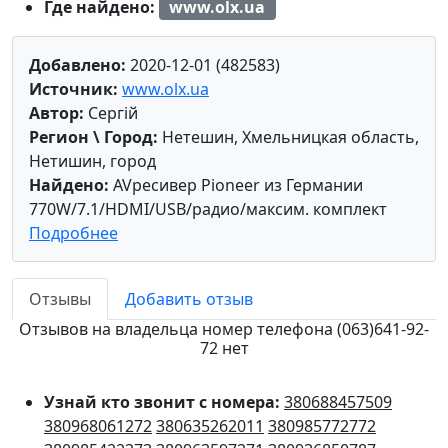
Где найдено:
www.olx.ua
Добавлено:
2020-12-01 (482583)
Источник:
www.olx.ua
Автор:
Сергій
Регион \ Город:
Нетешин, Хмельницкая область,
Нетишин, город
Найдено:
AVресивер Pioneer из Германии
770W/7.1/HDMI/USB/радио/максим. комплект
Подробнее
Отзывы
Добавить отзыв
Отзывов на владельца номер телефона (063)641-92-
72 нет
Узнай кто звонит с номера:
380688457509
380968061272
380635262011
380985772772