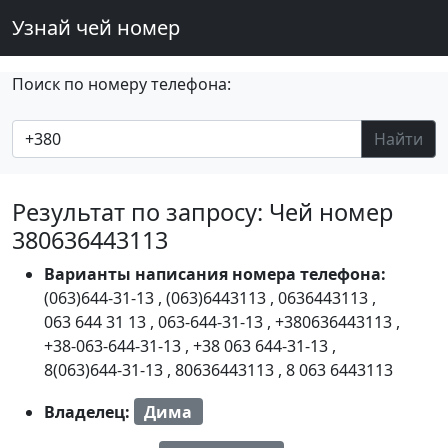
Узнай чей номер
Поиск по номеру телефона:
Найти
Результат по запросу: Чей номер
380636443113
Варианты написания номера телефона:
(063)644-31-13
,
(063)6443113
,
0636443113
,
063 644 31 13
,
063-644-31-13
,
+380636443113
,
+38-063-644-31-13
,
+38 063 644-31-13
,
8(063)644-31-13
,
80636443113
,
8 063 6443113
Владелец:
Дима