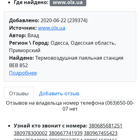
Где найдено:
www.olx.ua
Добавлено:
2020-06-22 (239374)
Источник:
www.olx.ua
Автор:
Влад
Регион \ Город:
Одесса, Одесская область,
Приморский
Найдено:
Термовоздушная паяльная станция
BEB 852
Подробнее
Отзывы
Добавить отзыв
Отзывов на владельца номер телефона (063)650-00-
07 нет
Узнай кто звонит с номера:
380685681251
380978300002
380667741939
380967455423