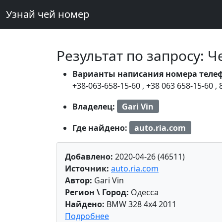
Узнай чей номер
Результат по запросу: 
Варианты написания номера теле
+38-063-658-15-60
,
+38 063 658-15-60
,
Владелец:
Gari Vin
Где найдено:
auto.ria.com
Добавлено:
2020-04-26 (46511)
Источник:
auto.ria.com
Автор:
Gari Vin
Регион \ Город:
Одесса
Найдено:
BMW 328 4x4 2011
Подробнее