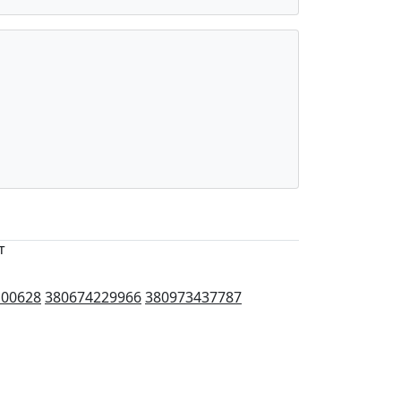
т
100628
380674229966
380973437787