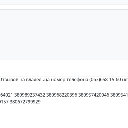
Отзывов на владельца номер телефона (063)658-15-60 не
964021
380989237432
380968220396
380957420046
380954
9157
380672799929