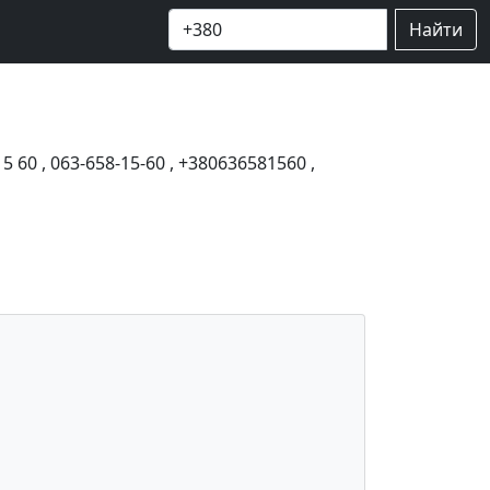
Найти
15 60
,
063-658-15-60
,
+380636581560
,