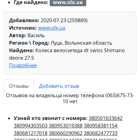
Где найдено:
www.olx.ua
Добавлено:
2020-07-23 (259889)
Источник:
www.olx.ua
Автор:
Василь
Регион \ Город:
Луцк, Волынская область
Найдено:
Колеса велосипеда dt swiss Shimano
deore 27.5
Подробнее
Отзывы
Добавить отзыв
Отзывов на владельца номер телефона (063)675-73-
10 нет
Узнай кто звонит с номера:
380501633642
380994303503
380953019388
380958381154
380681217018
380660290962
380682477733