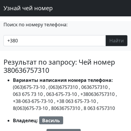
Узнай чей номер
Поиск по номеру телефона:
Найти
Результат по запросу: Чей номер
380636757310
Варианты написания номера телефона:
(063)675-73-10
,
(063)6757310
,
0636757310
,
063 675 73 10
,
063-675-73-10
,
+380636757310
,
+38-063-675-73-10
,
+38 063 675-73-10
,
8(063)675-73-10
,
80636757310
,
8 063 6757310
Владелец:
Василь