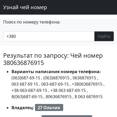
Узнай чей номер
Поиск по номеру телефона:
Найти
Результат по запросу: Чей номер
380636876915
Варианты написания номера телефона:
(063)687-69-15
,
(063)6876915
,
0636876915
,
063 687 69 15
,
063-687-69-15
,
+380636876915
,
+38-063-687-69-15
,
+38 063 687-69-15
,
8(063)687-69-15
,
80636876915
,
8 063 6876915
Владелец:
27 Ольчик