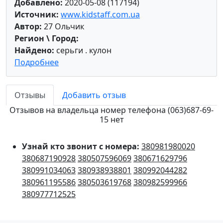
Добавлено:
2020-05-08 (117194)
Источник:
www.kidstaff.com.ua
Автор:
27 Ольчик
Регион \ Город:
Найдено:
серьги . кулон
Подробнее
Отзывы
Добавить отзыв
Отзывов на владельца номер телефона (063)687-69-
15 нет
Узнай кто звонит с номера:
380981980020
380687190928
380507596069
380671629796
380991034063
380938938801
380992044282
380961195586
380503619768
380982599966
380977712525