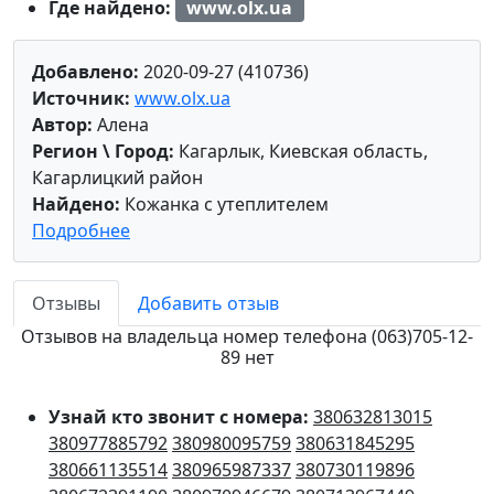
Где найдено:
www.olx.ua
Добавлено:
2020-09-27 (410736)
Источник:
www.olx.ua
Автор:
Алена
Регион \ Город:
Кагарлык, Киевская область,
Кагарлицкий район
Найдено:
Кожанка с утеплителем
Подробнее
Отзывы
Добавить отзыв
Отзывов на владельца номер телефона (063)705-12-
89 нет
Узнай кто звонит с номера:
380632813015
380977885792
380980095759
380631845295
380661135514
380965987337
380730119896