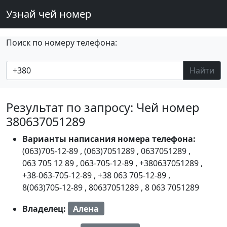
Узнай чей номер
Поиск по номеру телефона:
Найти
Результат по запросу: Чей номер
380637051289
Варианты написания номера телефона:
(063)705-12-89
,
(063)7051289
,
0637051289
,
063 705 12 89
,
063-705-12-89
,
+380637051289
,
+38-063-705-12-89
,
+38 063 705-12-89
,
8(063)705-12-89
,
80637051289
,
8 063 7051289
Владелец:
Алена