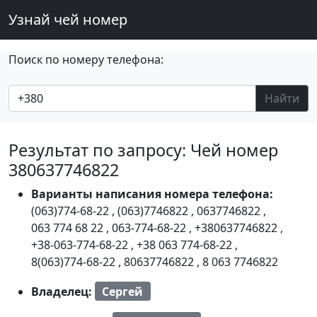
Узнай чей номер
Поиск по номеру телефона:
Найти
Результат по запросу: Чей номер
380637746822
Варианты написания номера телефона:
(063)774-68-22
,
(063)7746822
,
0637746822
,
063 774 68 22
,
063-774-68-22
,
+380637746822
,
+38-063-774-68-22
,
+38 063 774-68-22
,
8(063)774-68-22
,
80637746822
,
8 063 7746822
Владелец:
Сергей