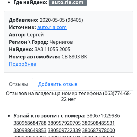
Где найдено:
auto.ria.com
Добавлено:
2020-05-05 (98405)
Источник:
auto.ria.com
Автор:
Сергей
Регион \ Город:
Чернигов
Найдено:
ЗАЗ 11055 2005
Номер автомобиля:
CB 8803 BK
Подробнее
Отзывы
Добавить отзыв
Отзывов на владельца номер телефона (063)774-68-
22 нет
Узнай кто звонит с номера:
380671029986
380968684788
380957920705
380508485531
380988649853
380509722339
380687978000