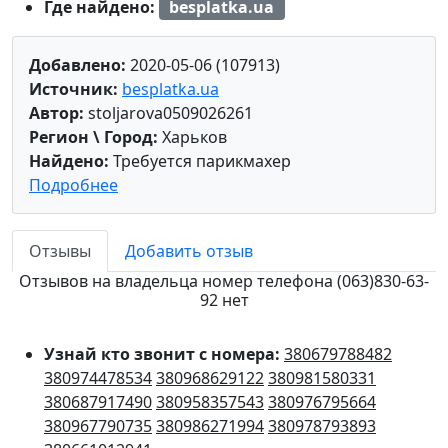
Где найдено:
besplatka.ua
Добавлено:
2020-05-06 (107913)
Источник:
besplatka.ua
Автор:
stoljarova0509026261
Регион \ Город:
Харьков
Найдено:
Требуется парикмахер
Подробнее
Отзывы
Добавить отзыв
Отзывов на владельца номер телефона (063)830-63-
92 нет
Узнай кто звонит с номера:
380679788482
380974478534
380968629122
380981580331
380687917490
380958357543
380976795664
380967790735
380986271994
380978793893