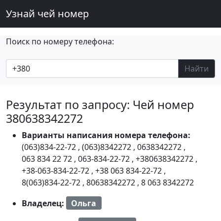
Узнай чей номер
Поиск по номеру телефона:
Найти
Результат по запросу: Чей номер
380638342272
Варианты написания номера телефона:
(063)834-22-72
,
(063)8342272
,
0638342272
,
063 834 22 72
,
063-834-22-72
,
+380638342272
,
+38-063-834-22-72
,
+38 063 834-22-72
,
8(063)834-22-72
,
80638342272
,
8 063 8342272
Владелец:
Ольга